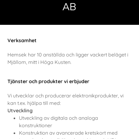
AB
Verksamhet
Hemsek har 10 anställda och ligger vackert beläget i
Mjällom, mitt i Höga Kusten.
Tjänster och produkter vi erbjuder
Vi utvecklar och producerar elektronikprodukter, vi
kan t.ex. hjälpa till med:
Utveckling
Utveckling av digitala och analoga
konstruktioner
Konstruktion av avancerade kretskort med